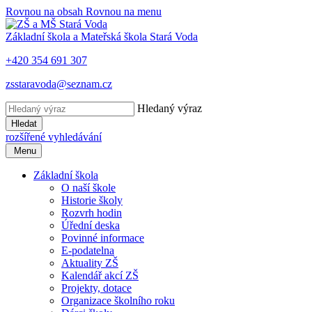
Rovnou na obsah
Rovnou na menu
Základní škola a Mateřská škola
Stará Voda
+420 354 691 307
zsstaravoda@seznam.cz
Hledaný výraz
Hledat
rozšířené vyhledávání
​​
Menu
Základní škola
O naší škole
Historie školy
Rozvrh hodin
Úřední deska
Povinné informace
E-podatelna
Aktuality ZŠ
Kalendář akcí ZŠ
Projekty, dotace
Organizace školního roku