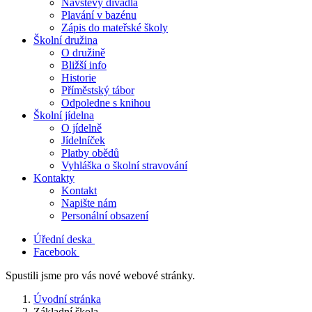
Návštěvy divadla
Plavání v bazénu
Zápis do mateřské školy
Školní družina
O družině
Bližší info
Historie
Příměstský tábor
Odpoledne s knihou
Školní jídelna
O jídelně
Jídelníček
Platby obědů
Vyhláška o školní stravování
Kontakty
Kontakt
Napište nám
Personální obsazení
Úřední deska
Facebook
Spustili jsme pro vás nové webové stránky.
Úvodní stránka
Základní škola