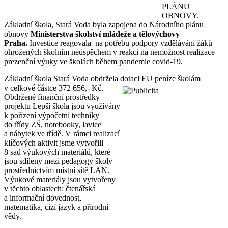
PLÁNU
OBNOVY.
Základní škola, Stará Voda byla zapojena do Národního plánu
obnovy
Ministerstva školství mládeže a tělovýchovy
Praha.
Investice reagovala na potřebu podpory vzdělávání žáků
ohrožených školním neúspěchem v reakci na nemožnost realizace
prezenční výuky ve školách během pandemie covid-19.
Základní škola Stará Voda obdržela dotaci EU peníze školám
v celkové částce 372 656,- Kč.
Obdržené finanční prostředky
projektu Lepší škola jsou využívány
k pořízení výpočetní techniky
do třídy ZŠ, notebooky, lavice
a nábytek ve třídě. V rámci realizací
klíčových aktivit jsme vytvořili
8 sad výukových materiálů, které
jsou sdíleny mezi pedagogy školy
prostřednictvím místní sítě LAN.
Výukové materiály jsou vytvořeny
v těchto oblastech: čtenářská
a informační dovednost,
matematika, cizí jazyk a přírodní
vědy.