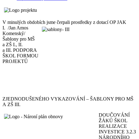
V minulých obdobích jsme čerpali prostředky z
dotací OP JAK
I. /Jan Amos
Komenský/
Šablony pro MŠ
a ZŠ I., II.
a III. PODPORA
ŠKOL FORMOU
PROJEKTŮ
ZJEDNODUŠENÉHO VYKAZOVÁNÍ – ŠABLONY PRO MŠ
A ZŠ III.
DOUČOVÁNÍ
ŽÁKŮ ŠKOL
REALIZACE
INVESTICE 3.2.3
NÁRODNÍHO