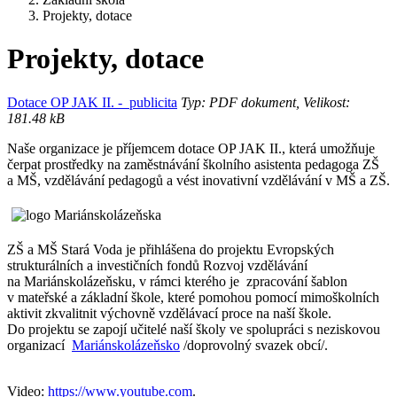
Projekty, dotace
Projekty, dotace
Dotace OP JAK II. - publicita
Typ: PDF dokument, Velikost:
181.48 kB
Naše organizace je příjemcem dotace OP JAK II., která umožňuje
čerpat prostředky na zaměstnávání školního asistenta pedagoga ZŠ
a MŠ, vzdělávání pedagogů a vést inovativní vzdělávání v MŠ a ZŠ.
ZŠ a MŠ Stará Voda je přihlášena do projektu Evropských
strukturálních a investičních fondů Rozvoj vzdělávání
na Mariánskolázeňsku, v rámci kterého je zpracování šablon
v mateřské a základní škole, které pomohou pomocí mimoškolních
aktivit zkvalitnit výchovně vzdělávací proce na naší škole.
Do projektu se zapojí učitelé naší školy ve spolupráci s neziskovou
organizací
Mariánskolázeňsko
/doprovolný svazek obcí/.
Video:
https://www.youtube.com
.