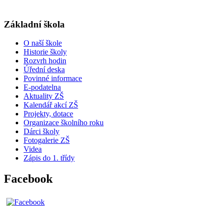
Základní škola
O naší škole
Historie školy
Rozvrh hodin
Úřední deska
Povinné informace
E-podatelna
Aktuality ZŠ
Kalendář akcí ZŠ
Projekty, dotace
Organizace školního roku
Dárci školy
Fotogalerie ZŠ
Videa
Zápis do 1. třídy
Facebook