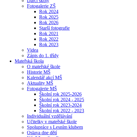
Dárci školy
Fotogalerie ZŠ
Rok 2024
Rok 2025
Rok 2026
Starší fotografie
Rok 2021
Rok 2022
Rok 2023
Videa
Zápis do 1. třídy
Mateřská škola
O mateřské škole
Historie MŠ
Kalendář akcí MŠ
Aktuality MŠ
Fotogalerie MŠ
Školní rok 2025-2026
Školní rok 2024 - 2025
Školní rok 2023-2024
Školní rok 2022 - 2023
Individuální vzdělávání
Učitelky v mateřské škole
Spolupráce s Lesním klubem
Oslava dne dětí