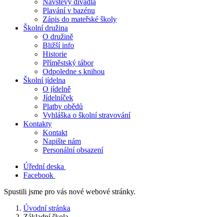
Návštěvy divadla
Plavání v bazénu
Zápis do mateřské školy
Školní družina
O družině
Bližší info
Historie
Příměstský tábor
Odpoledne s knihou
Školní jídelna
O jídelně
Jídelníček
Platby obědů
Vyhláška o školní stravování
Kontakty
Kontakt
Napište nám
Personální obsazení
Úřední deska
Facebook
Spustili jsme pro vás nové webové stránky.
Úvodní stránka
Základní škola