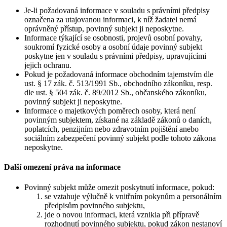
Je-li požadovaná informace v souladu s právními předpisy
označena za utajovanou informaci, k níž žadatel nemá
oprávněný přístup, povinný subjekt ji neposkytne.
Informace týkající se osobnosti, projevů osobní povahy,
soukromí fyzické osoby a osobní údaje povinný subjekt
poskytne jen v souladu s právními předpisy, upravujícími
jejich ochranu.
Pokud je požadovaná informace obchodním tajemstvím dle
ust. § 17 zák. č. 513/1991 Sb., obchodního zákoníku, resp.
dle ust. § 504 zák. č. 89/2012 Sb., občanského zákoníku,
povinný subjekt ji neposkytne.
Informace o majetkových poměrech osoby, která není
povinným subjektem, získané na základě zákonů o daních,
poplatcích, penzijním nebo zdravotním pojištění anebo
sociálním zabezpečení povinný subjekt podle tohoto zákona
neposkytne.
Další omezení práva na informace
Povinný subjekt může omezit poskytnutí informace, pokud:
se vztahuje výlučně k vnitřním pokynům a personálním
předpisům povinného subjektu,
jde o novou informaci, která vznikla při přípravě
rozhodnutí povinného subjektu, pokud zákon nestanoví