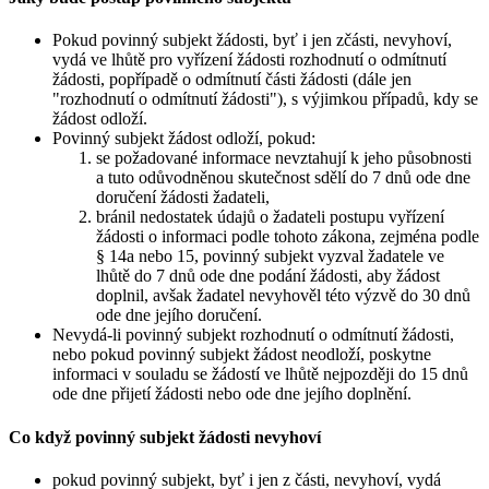
Pokud povinný subjekt žádosti, byť i jen zčásti, nevyhoví,
vydá ve lhůtě pro vyřízení žádosti rozhodnutí o odmítnutí
žádosti, popřípadě o odmítnutí části žádosti (dále jen
"rozhodnutí o odmítnutí žádosti"), s výjimkou případů, kdy se
žádost odloží.
Povinný subjekt žádost odloží, pokud:
se požadované informace nevztahují k jeho působnosti
a tuto odůvodněnou skutečnost sdělí do 7 dnů ode dne
doručení žádosti žadateli,
bránil nedostatek údajů o žadateli postupu vyřízení
žádosti o informaci podle tohoto zákona, zejména podle
§ 14a nebo 15, povinný subjekt vyzval žadatele ve
lhůtě do 7 dnů ode dne podání žádosti, aby žádost
doplnil, avšak žadatel nevyhověl této výzvě do 30 dnů
ode dne jejího doručení.
Nevydá-li povinný subjekt rozhodnutí o odmítnutí žádosti,
nebo pokud povinný subjekt žádost neodloží, poskytne
informaci v souladu se žádostí ve lhůtě nejpozději do 15 dnů
ode dne přijetí žádosti nebo ode dne jejího doplnění.
Co když povinný subjekt žádosti nevyhoví
pokud povinný subjekt, byť i jen z části, nevyhoví, vydá