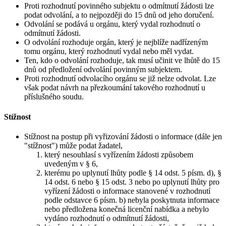
Proti rozhodnutí povinného subjektu o odmítnutí žádosti lze
podat odvolání, a to nejpozději do 15 dnů od jeho doručení.
Odvolání se podává u orgánu, který vydal rozhodnutí o
odmítnutí žádosti.
O odvolání rozhoduje orgán, který je nejblíže nadřízeným
tomu orgánu, který rozhodnutí vydal nebo měl vydat.
Ten, kdo o odvolání rozhoduje, tak musí učinit ve lhůtě do 15
dnů od předložení odvolání povinným subjektem.
Proti rozhodnutí odvolacího orgánu se již nelze odvolat. Lze
však podat návrh na přezkoumání takového rozhodnutí u
příslušného soudu.
Stížnost
Stížnost na postup při vyřizování žádosti o informace (dále jen
"stížnost") může podat žadatel,
který nesouhlasí s vyřízením žádosti způsobem
uvedeným v § 6,
kterému po uplynutí lhůty podle § 14 odst. 5 písm. d), §
14 odst. 6 nebo § 15 odst. 3 nebo po uplynutí lhůty pro
vyřízení žádosti o informace stanovené v rozhodnutí
podle odstavce 6 písm. b) nebyla poskytnuta informace
nebo předložena konečná licenční nabídka a nebylo
vydáno rozhodnutí o odmítnutí žádosti,