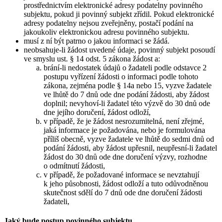
prostřednictvím elektronické adresy podatelny povinného
subjektu, pokud ji povinný subjekt zřídil. Pokud elektronické
adresy podatelny nejsou zveřejněny, postačí podání na
jakoukoliv elektronickou adresu povinného subjektu.
musí z ní být patrno o jakou informaci se žádá.
neobsahuje-li žádost uvedené údaje, povinný subjekt posoudí
ve smyslu ust. § 14 odst. 5 zákona žádost a:
brání-li nedostatek údajů o žadateli podle odstavce 2
postupu vyřízení žádosti o informaci podle tohoto
zákona, zejména podle § 14a nebo 15, vyzve žadatele
ve lhůtě do 7 dnů ode dne podání žádosti, aby žádost
doplnil; nevyhoví-li žadatel této výzvě do 30 dnů ode
dne jejího doručení, žádost odloží,
v případě, že je žádost nesrozumitelná, není zřejmé,
jaká informace je požadována, nebo je formulována
příliš obecně, vyzve žadatele ve lhůtě do sedmi dnů od
podání žádosti, aby žádost upřesnil, neupřesní-li žadatel
žádost do 30 dnů ode dne doručení výzvy, rozhodne
o odmítnutí žádosti,
v případě, že požadované informace se nevztahují
k jeho působnosti, žádost odloží a tuto odůvodněnou
skutečnost sdělí do 7 dnů ode dne doručení žádosti
žadateli,
Jaký bude postup povinného subjektu