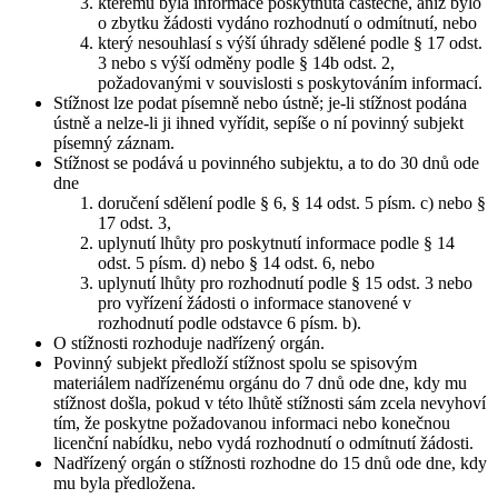
kterému byla informace poskytnuta částečně, aniž bylo
o zbytku žádosti vydáno rozhodnutí o odmítnutí, nebo
který nesouhlasí s výší úhrady sdělené podle § 17 odst.
3 nebo s výší odměny podle § 14b odst. 2,
požadovanými v souvislosti s poskytováním informací.
Stížnost lze podat písemně nebo ústně; je-li stížnost podána
ústně a nelze-li ji ihned vyřídit, sepíše o ní povinný subjekt
písemný záznam.
Stížnost se podává u povinného subjektu, a to do 30 dnů ode
dne
doručení sdělení podle § 6, § 14 odst. 5 písm. c) nebo §
17 odst. 3,
uplynutí lhůty pro poskytnutí informace podle § 14
odst. 5 písm. d) nebo § 14 odst. 6, nebo
uplynutí lhůty pro rozhodnutí podle § 15 odst. 3 nebo
pro vyřízení žádosti o informace stanovené v
rozhodnutí podle odstavce 6 písm. b).
O stížnosti rozhoduje nadřízený orgán.
Povinný subjekt předloží stížnost spolu se spisovým
materiálem nadřízenému orgánu do 7 dnů ode dne, kdy mu
stížnost došla, pokud v této lhůtě stížnosti sám zcela nevyhoví
tím, že poskytne požadovanou informaci nebo konečnou
licenční nabídku, nebo vydá rozhodnutí o odmítnutí žádosti.
Nadřízený orgán o stížnosti rozhodne do 15 dnů ode dne, kdy
mu byla předložena.