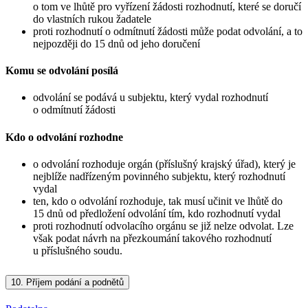
o tom ve lhůtě pro vyřízení žádosti rozhodnutí, které se doručí
do vlastních rukou žadatele
proti rozhodnutí o odmítnutí žádosti může podat odvolání, a to
nejpozději do 15 dnů od jeho doručení
Komu se odvolání posílá
odvolání se podává u subjektu, který vydal rozhodnutí
o odmítnutí žádosti
Kdo o odvolání rozhodne
o odvolání rozhoduje orgán (příslušný krajský úřad), který je
nejblíže nadřízeným povinného subjektu, který rozhodnutí
vydal
ten, kdo o odvolání rozhoduje, tak musí učinit ve lhůtě do
15 dnů od předložení odvolání tím, kdo rozhodnutí vydal
proti rozhodnutí odvolacího orgánu se již nelze odvolat. Lze
však podat návrh na přezkoumání takového rozhodnutí
u příslušného soudu.
10.
Příjem podání a podnětů