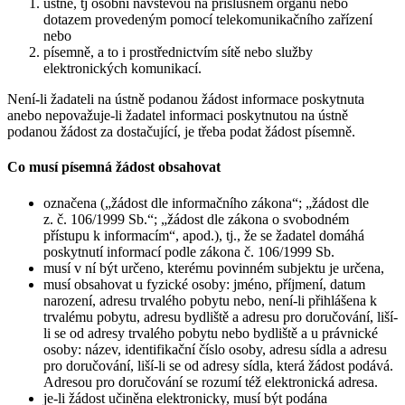
ústně, tj osobní návštěvou na příslušném orgánu nebo
dotazem provedeným pomocí telekomunikačního zařízení
nebo
písemně, a to i prostřednictvím sítě nebo služby
elektronických komunikací.
Není-li žadateli na ústně podanou žádost informace poskytnuta
anebo nepovažuje-li žadatel informaci poskytnutou na ústně
podanou žádost za dostačující, je třeba podat žádost písemně.
Co musí písemná žádost obsahovat
označena („žádost dle informačního zákona“; „žádost dle
z. č. 106/1999 Sb.“; „žádost dle zákona o svobodném
přístupu k informacím“, apod.), tj., že se žadatel domáhá
poskytnutí informací podle zákona č. 106/1999 Sb.
musí v ní být určeno, kterému povinném subjektu je určena,
musí obsahovat u fyzické osoby: jméno, příjmení, datum
narození, adresu trvalého pobytu nebo, není-li přihlášena k
trvalému pobytu, adresu bydliště a adresu pro doručování, liší-
li se od adresy trvalého pobytu nebo bydliště a u právnické
osoby: název, identifikační číslo osoby, adresu sídla a adresu
pro doručování, liší-li se od adresy sídla, která žádost podává.
Adresou pro doručování se rozumí též elektronická adresa.
je-li žádost učiněna elektronicky, musí být podána