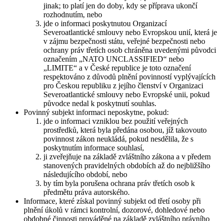
jinak; to platí jen do doby, kdy se příprava ukončí
rozhodnutím, nebo
jde o informaci poskytnutou Organizací
Severoatlantické smlouvy nebo Evropskou unií, která je
v zájmu bezpečnosti státu, veřejné bezpečnosti nebo
ochrany práv třetích osob chráněna uvedenými původci
označením „NATO UNCLASSIFIED“ nebo
„LIMITE“ a v České republice je toto označení
respektováno z důvodů plnění povinností vyplývajících
pro Českou republiku z jejího členství v Organizaci
Severoatlantické smlouvy nebo Evropské unii, pokud
původce nedal k poskytnutí souhlas.
Povinný subjekt informaci neposkytne, pokud:
jde o informaci vzniklou bez použití veřejných
prostředků, která byla předána osobou, jíž takovouto
povinnost zákon neukládá, pokud nesdělila, že s
poskytnutím informace souhlasí,
ji zveřejňuje na základě zvláštního zákona a v předem
stanovených pravidelných obdobích až do nejbližšího
následujícího období, nebo
by tím byla porušena ochrana práv třetích osob k
předmětu práva autorského.
Informace, které získal povinný subjekt od třetí osoby při
plnění úkolů v rámci kontrolní, dozorové, dohledové nebo
obdobné činnosti prováděné na základě zvláštního právního