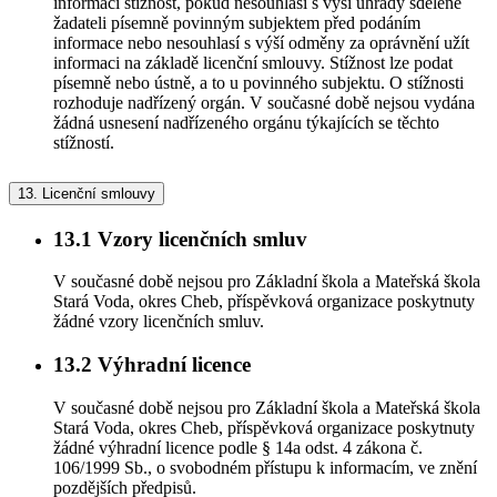
informaci stížnost, pokud nesouhlasí s výší úhrady sdělené
žadateli písemně povinným subjektem před podáním
informace nebo nesouhlasí s výší odměny za oprávnění užít
informaci na základě licenční smlouvy. Stížnost lze podat
písemně nebo ústně, a to u povinného subjektu. O stížnosti
rozhoduje nadřízený orgán. V současné době nejsou vydána
žádná usnesení nadřízeného orgánu týkajících se těchto
stížností.
13.
Licenční smlouvy
13.1
Vzory licenčních smluv
V současné době nejsou pro Základní škola a Mateřská škola
Stará Voda, okres Cheb, příspěvková organizace poskytnuty
žádné vzory licenčních smluv.
13.2
Výhradní licence
V současné době nejsou pro Základní škola a Mateřská škola
Stará Voda, okres Cheb, příspěvková organizace poskytnuty
žádné výhradní licence podle § 14a odst. 4 zákona č.
106/1999 Sb., o svobodném přístupu k informacím, ve znění
pozdějších předpisů.