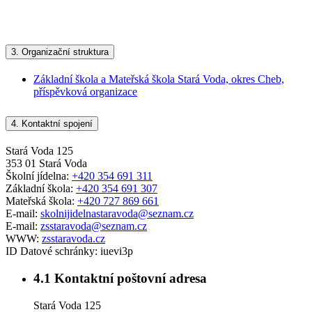
3.
Organizační struktura
Základní škola a Mateřská škola Stará Voda, okres Cheb,
příspěvková organizace
4.
Kontaktní spojení
Stará Voda 125
353 01 Stará Voda
Školní jídelna:
+420 354 691 311
Základní škola:
+420 354 691 307
Mateřská škola:
+420 727 869 661
E-mail:
skolnijidelnastaravoda@seznam.cz
E-mail:
zsstaravoda@seznam.cz
WWW:
zsstaravoda.cz
ID Datové schránky:
iuevi3p
4.1
Kontaktní poštovní adresa
Stará Voda 125