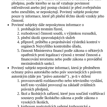
předpisu, podle kterého se na ně vztahuje povinnost
mlčenlivosti anebo jiný postup chránící je před zveřejněním
nebo zneužitím, se neposkytují. Povinný subjekt poskytne
pouze ty informace, které při plnění těchto úkolů vznikly jeho
činností.
Povinné subjekty dále neposkytnou informace o
probíhajícím trestním řízení,
rozhodovací činnosti soudů, s výjimkou rozsudků,
plnění úkolů zpravodajských služeb
přípravě, průběhu a projednávání výsledků kontrol v
orgánech Nejvyššího kontrolního úřadu,
činnosti Ministerstva financí podle zákona o některých
opatřeních proti legalizaci výnosů z trestné činnosti a
financování terorismu nebo podle zákona o provádění
mezinárodních sankcí.
Povinný subjekt neposkytne informaci, která je předmětem
ochrany práva autorského nebo práv souvisejících s právem
autorským (dále jen "právo autorské") , je-li v držení
provozovatelů rozhlasového nebo televizního vysílání,
kteří toto vysílání provozují na základě zvláštních
právních předpisů,
škol a školských zařízení, které jsou součástí vzdělávací
soustavy podle školského zákona a podle zákona o
vysokých školách,
knihoven poskytujících veřejné knihovnické a