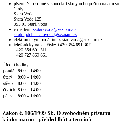
písemně – osobně v kanceláři školy nebo poštou na adresu
školy
Stará Voda
Stará Voda 125
353 01 Stará Voda
e-mailem:
zsstaravoda@seznam.cz
skolnijidelnastaravoda@seznam.cz
elektronickým podáním: zsstaravoda@seznam.cz
telefonicky na tel. čísle: +420 354 691 307
+420 354 691 311
+420 727 869 661
Úřední hodiny
pondělí
8:00 – 14:00
úterý
8:00 – 14:00
středa
8:00 – 14:00
čtvrtek
8:00 – 14:00
pátek
8:00 – 14:00
Zákon č. 106/1999 Sb. O svobodném přístupu
k informacím - přehled lhůt a termínů