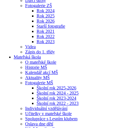
Dárci školy
Fotogalerie ZŠ
Rok 2024
Rok 2025
Rok 2026
Starší fotografie
Rok 2021
Rok 2022
Rok 2023
Videa
Zápis do 1. třídy
Mateřská škola
O mateřské škole
Historie MŠ
Kalendář akcí MŠ
Aktuality MŠ
Fotogalerie MŠ
Školní rok 2025-2026
Školní rok 2024 - 2025
Školní rok 2023-2024
Školní rok 2022 - 2023
Individuální vzdělávání
Učitelky v mateřské škole
Spolupráce s Lesním klubem
Oslava dne dětí