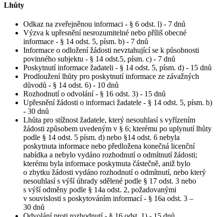
Lhůty
Odkaz na zveřejněnou informaci - § 6 odst. l) - 7 dnů
Výzva k upřesnění nesrozumitelné nebo příliš obecné
informace - § 14 odst. 5, písm. b) - 7 dnů
Informace o odložení žádosti nevztahující se k působnosti
povinného subjektu - § 14 odst.5, písm. c) - 7 dnů
Poskytnutí informace žadateli - § 14 odst. 5, písm. d) - 15 dnů
Prodloužení lhůty pro poskytnutí informace ze závažných
důvodů - § 14 odst. 6) - 10 dnů
Rozhodnutí o odvolání - § 16 odst. 3) - 15 dnů
Upřesnění žádosti o informaci žadatele - § 14 odst. 5, písm. b)
- 30 dnů
Lhůta pro stížnost žadatele, který nesouhlasí s vyřízením
žádosti způsobem uvedeným v § 6; kterému po uplynutí lhůty
podle § 14 odst. 5 písm. d) nebo §14 odst. 6 nebyla
poskytnuta informace nebo předložena konečná licenční
nabídka a nebylo vydáno rozhodnutí o odmítnutí žádosti;
kterému byla informace poskytnuta částečně, aniž bylo
o zbytku žádosti vydáno rozhodnutí o odmítnutí, nebo který
nesouhlasí s výší úhrady sdělené podle § 17 odst. 3 nebo
s výší odměny podle § 14a odst. 2, požadovanými
v souvislosti s poskytováním informací - § 16a odst. 3 –
30 dnů
Odvolání proti rozhodnutí - § 16 odst. 1) - 15 dnů