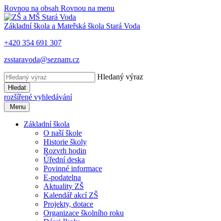
Rovnou na obsah
Rovnou na menu
Základní škola a Mateřská škola
Stará Voda
+420 354 691 307
zsstaravoda@seznam.cz
Hledaný výraz
Hledat
rozšířené vyhledávání
​​
Menu
Základní škola
O naší škole
Historie školy
Rozvrh hodin
Úřední deska
Povinné informace
E-podatelna
Aktuality ZŠ
Kalendář akcí ZŠ
Projekty, dotace
Organizace školního roku