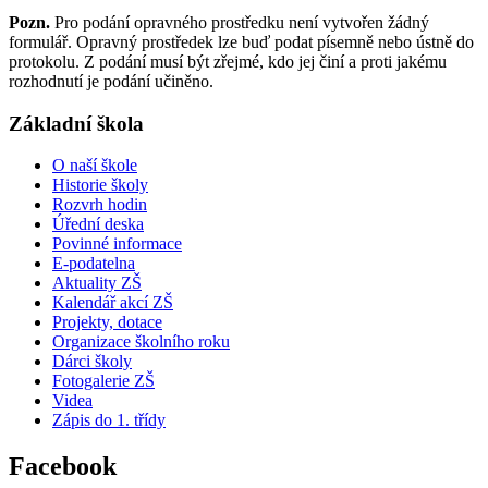
Pozn.
Pro podání opravného prostředku není vytvořen žádný
formulář. Opravný prostředek lze buď podat písemně nebo ústně do
protokolu. Z podání musí být zřejmé, kdo jej činí a proti jakému
rozhodnutí je podání učiněno.
Základní škola
O naší škole
Historie školy
Rozvrh hodin
Úřední deska
Povinné informace
E-podatelna
Aktuality ZŠ
Kalendář akcí ZŠ
Projekty, dotace
Organizace školního roku
Dárci školy
Fotogalerie ZŠ
Videa
Zápis do 1. třídy
Facebook