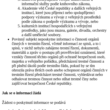
informační služby podle knihovního zákona,
Akademie věd České republiky a dalších veřejných
institucí, které jsou příjemci nebo spolupříjemci
podpory výzkumu a vývoje z veřejných prostředků
podle zákona o podpoře výzkumu a vývoje, nebo
kulturních institucí hospodařících s veřejnými
prostředky, jako jsou muzea, galerie, divadla, orchestry
a další umělecké soubory.
Povinný subjekt neposkytne informaci o činnosti orgánů
činných v trestním řízení, včetně informací ze spisů, a to i
spisů, v nichž nebylo zahájeno trestní řízení, dokumentů,
materiálů a zpráv o postupu při prověřování oznámení, které
vznikly činností těchto orgánů při ochraně bezpečnosti osob,
majetku a veřejného pořádku, předcházení trestné činnosti a
při plnění úkolů podle trestního řádu, pokud by se tím
ohrozila práva třetích osob anebo schopnost orgánů činných v
trestním řízení předcházet trestné činnosti, vyhledávat nebo
odhalovat trestnou činnost nebo stíhat trestné činy nebo
zajišťovat bezpečnost České republiky.
Jak se o informaci žádá
Žádost o poskytnutí informace se podává