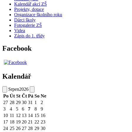
Kalendář akcí ZŠ
Projekty, dotace
Organizace školního roku
Dárci školy
Fotogalerie ZŠ
Videa
Zápis do 1. třídy
Facebook
Kalendář
Srpen
2026
Po
Út
St
Čt
Pá
So
Ne
27
28
29
30
31
1
2
3
4
5
6
7
8
9
10
11
12
13
14
15
16
17
18
19
20
21
22
23
24
25
26
27
28
29
30