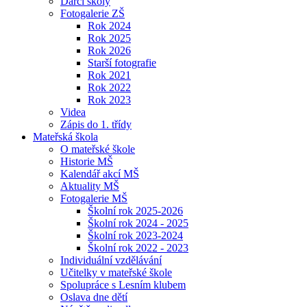
Dárci školy
Fotogalerie ZŠ
Rok 2024
Rok 2025
Rok 2026
Starší fotografie
Rok 2021
Rok 2022
Rok 2023
Videa
Zápis do 1. třídy
Mateřská škola
O mateřské škole
Historie MŠ
Kalendář akcí MŠ
Aktuality MŠ
Fotogalerie MŠ
Školní rok 2025-2026
Školní rok 2024 - 2025
Školní rok 2023-2024
Školní rok 2022 - 2023
Individuální vzdělávání
Učitelky v mateřské škole
Spolupráce s Lesním klubem
Oslava dne dětí