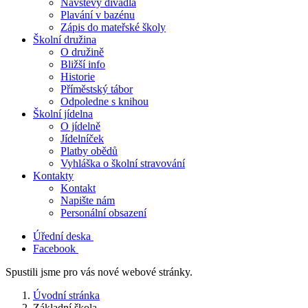
Návštěvy divadla
Plavání v bazénu
Zápis do mateřské školy
Školní družina
O družině
Bližší info
Historie
Příměstský tábor
Odpoledne s knihou
Školní jídelna
O jídelně
Jídelníček
Platby obědů
Vyhláška o školní stravování
Kontakty
Kontakt
Napište nám
Personální obsazení
Úřední deska
Facebook
Spustili jsme pro vás nové webové stránky.
Úvodní stránka
Základní škola