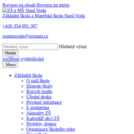
Rovnou na obsah
Rovnou na menu
Základní škola a Mateřská škola
Stará Voda
+420 354 691 307
zsstaravoda@seznam.cz
Hledaný výraz
Hledat
rozšířené vyhledávání
​​
Menu
Základní škola
O naší škole
Historie školy
Rozvrh hodin
Úřední deska
Povinné informace
E-podatelna
Aktuality ZŠ
Kalendář akcí ZŠ
Projekty, dotace
Organizace školního roku