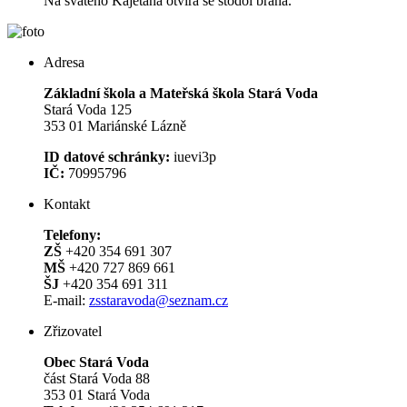
Na svatého Kajetána otvírá se stodol brána.
Adresa
Základní škola a Mateřská škola Stará Voda
Stará Voda 125
353 01 Mariánské Lázně
ID datové schránky:
iuevi3p
IČ:
70995796
Kontakt
Telefony:
ZŠ
+420 354 691 307
MŠ
+420 727 869 661
ŠJ
+420 354 691 311
E-mail:
zsstaravoda@seznam.cz
Zřizovatel
Obec Stará Voda
část Stará Voda 88
353 01 Stará Voda