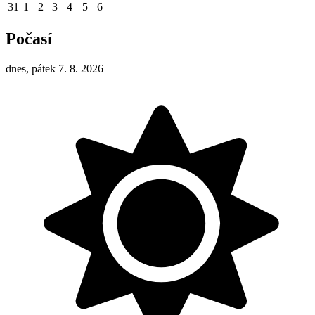
31
1
2
3
4
5
6
Počasí
dnes, pátek 7. 8. 2026