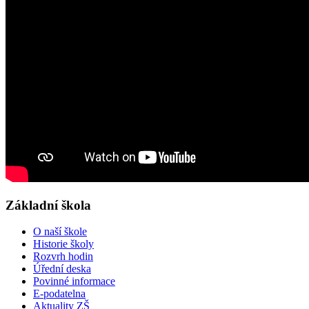
Základní škola
O naší škole
Historie školy
Rozvrh hodin
Úřední deska
Povinné informace
E-podatelna
Aktuality ZŠ